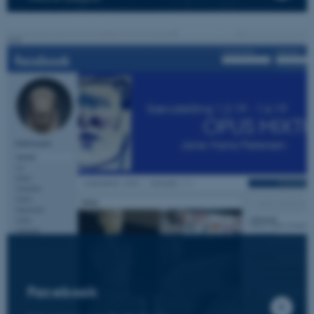
Funktionelle
Uklassificerede
Nødvendige cookies hjælper
med at gøre hjemmesiden
brugbar ved at aktivere nogle
grundlæggende funktioner
som navigation mm.
Hjemmesiden kan ikke
fungerer uden disse cookies.
Navn
Udbyder / Domæne
be_typo_user
TYPO3 Association
.au.dk
Facebook