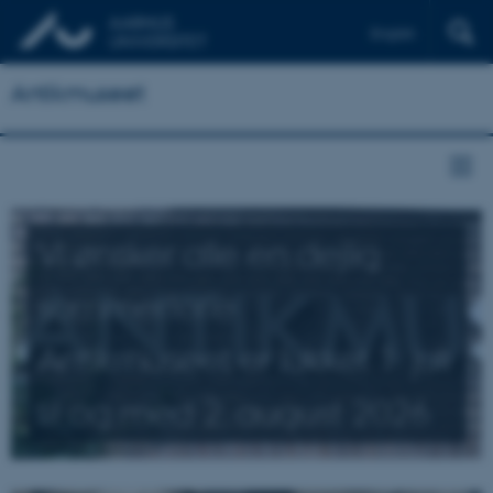
English
Antikmuseet
Vi ønsker alle en dejlig
sommerferie
Antikmuseet er lukket 1. juli
til og med 2. august 2026