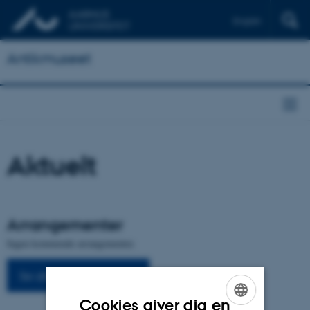
English
Antikmuseet
Aktuelt
Arrangementer
Ingen kommende arrangementer.
Se alle arrangementer
Cookies giver dig en