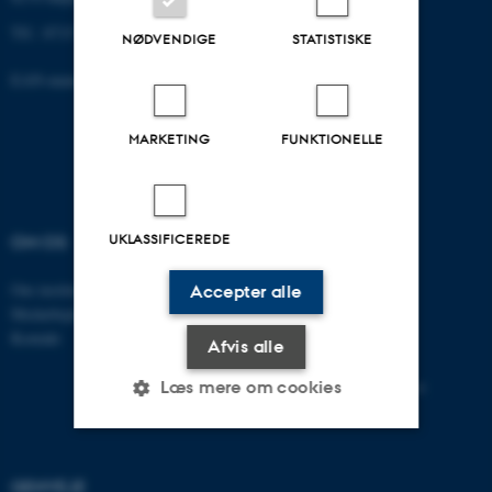
Tlf.: 8715 0000
NØDVENDIGE
STATISTISKE
EAN-nummer: 5798000418301
MARKETING
FUNKTIONELLE
UKLASSIFICEREDE
OM OS
UDDANNELSER
Om instituttet
Bachelor
Accepter alle
Medarbejdere
Kandidat
Kontakt
Ph.D.
Afvis alle
Tilvalg
Efter- og videreuddannelse
Læs mere om cookies
Nødvendige
Statistiske
Marketing
GENVEJE