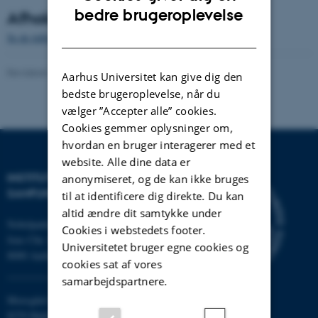
ENGLISH
bedre brugeroplevelse
Afholdte arrangementer
DANISH
Se de tidligere afholdte arrangementer
Revideret 16.04.2026
-
Vinnie Nørskov
Aarhus Universitet kan give dig den
bedste brugeroplevelse, når du
vælger ”Accepter alle” cookies.
Cookies gemmer oplysninger om,
hvordan en bruger interagerer med et
website. Alle dine data er
INSTITUT FOR KULTUR OG
anonymiseret, og de kan ikke bruges
SAMFUND
til at identificere dig direkte. Du kan
altid ændre dit samtykke under
Nobelparken
Cookies i webstedets footer.
Jens Chr. Skous vej 7
Universitetet bruger egne cookies og
8000 Aarhus C
cookies sat af vores
samarbejdspartnere.
Moesgård Allé 20
8270 Højbjerg