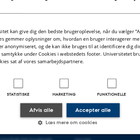
smuseet som læringsmiljø
jder med forskellige empiriske projekter, som undersøger universitetsmuseet 
n undersøgelse af universitetssamlingernes potentiale som læringsredskaber på
iske museum (2010-2012)
itet kan give dig den bedste brugeroplevelse, når du vælger ”A
r deltaget i forskningsprojektet Det strategiske museum finansieret af Fors
es gemmer oplysninger om, hvordan en bruger interagerer med
rbejdet med sponsering på de danske museer.
er anonymiseret, og de kan ikke bruges til at identificere dig d
t samtykke under Cookies i webstedets footer. Universitetet br
.2026
-
Vinnie Nørskov
kies sat af vores samarbejdspartnere.
STATISTISKE
MARKETING
FUNKTIONELLE
Afvis alle
Accepter alle
Læs mere om cookies