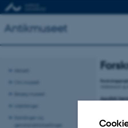
Antikmuseet
Forsk
Aktuelt
Forskningsproj
Om museet
Antikmuseet og d
Besøg museet
Apulisk ker
Antikmuseet har 
Udstillinger
repatrieret til I
Samlinger og
skal publiceres 
Cookie
genstandsfortællinger