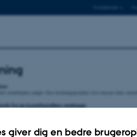
Til studerende
Til
ning
ekter
ets medarbejdere indgår i flere forskningsprojekter, hvor museets leder sama
amik fra en kunsthandlers varelager
fået deponeret over 1.500 apuliske potteskår fra Italien. De stammer fra en bri
talien i 2016. Vi skal i projektet både undersøge skårenes moderne historie fra 
i fremtiden.
Læs mere om projektet.
s giver dig en bedre brugerop