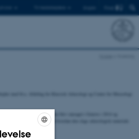
Find
 ph.d.er
Til medarbejdere
English
Forside
Forskning
rbejder med bl.a. Afdeling for Klassisk Arkæologi og Center for Museologi.
tisk kunsthandlers varelager, som blev ransaget i Geneve i 2014 og
rovgravning til varelager og se på hvordan den slags arkæologisk materiale
levelse
ENGLISH