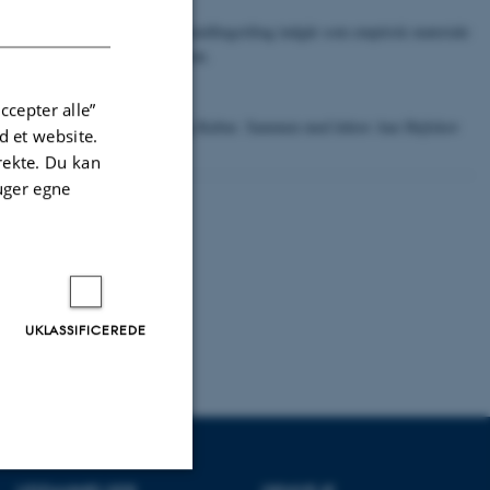
DANISH
som læringsmiljø. Museets formidlingstiltag indgår som empirisk materiale
 gymnasie- og universitetsniveau.
ccepter alle”
kningsrådet for Kommunikation og Kultur. Sammen med lektor Ane Hejlskov
 et website.
irekte. Du kan
uger egne
UKLASSIFICEREDE