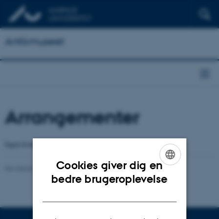
Antikmuseet
Arrangementer
Ingen kommende arrangementer.
Cookies giver dig en
Revideret 20.10.2025
-
Vinnie Nørskov
ENGLISH
bedre brugeroplevelse
DANISH