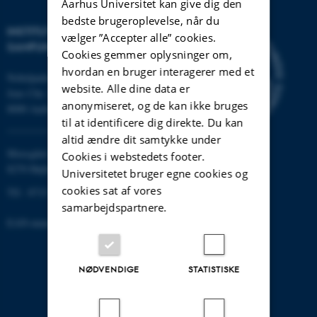
Aarhus Universitet kan give dig den
bedste brugeroplevelse, når du
INSTITUT FOR KULTUR OG
vælger ”Accepter alle” cookies.
SAMFUND
Cookies gemmer oplysninger om,
hvordan en bruger interagerer med et
Nobelparken
website. Alle dine data er
Jens Chr. Skous vej 7
anonymiseret, og de kan ikke bruges
8000 Aarhus C
til at identificere dig direkte. Du kan
altid ændre dit samtykke under
Moesgård Allé 20
Cookies i webstedets footer.
8270 Højbjerg
Universitetet bruger egne cookies og
cookies sat af vores
Tlf.: 8715 0000
samarbejdspartnere.
EAN-nummer: 5798000418301
NØDVENDIGE
STATISTISKE