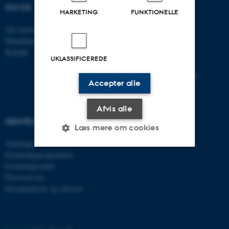
OM OS
UDDANNELSER
MARKETING
FUNKTIONELLE
Om instituttet
Bachelor
Medarbejdere
Kandidat
Kontakt
Ph.D.
UKLASSIFICEREDE
Tilvalg
Efter- og videreuddannelse
Accepter alle
Afvis alle
GENVEJE
Læs mere om cookies
Afdelinger
Forskningsprogrammer
Forskningscentre
Nødvendige
Statistiske
Marketing
Presseservice
Funktionelle
Uklassificerede
Eksaminatorer og censorer
©
—
Cookies på au.dk
Nødvendige cookies hjælper