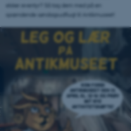
elsker eventyr? Så tag dem med på en
spændende søndagsudflugt til Antikmuseet!