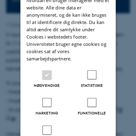
hvordan en bruger interagerer med et
website. Alle dine data er
anonymiseret, og de kan ikke bruges
til at identificere dig direkte. Du kan
Af
Rebecca Sortsøe Søndergaard
altid ændre dit samtykke under
Vi skal lancere et helt nyt aktivitetshæfte skabt til børn
Cookies i webstedets footer.
(6-11 år), der gør museets fascinerende samling og
Universitetet bruger egne cookies og
cookies sat af vores
udstillinger endnu mere spændende for det yngre
samarbejdspartnere.
publikum. Med sjove opgaver og opdagelser i
børnehøjde bliver det en dag, hvor historie møder leg.
Til arrangementet vil der være:
NØDVENDIGE
STATISTISKE
- Kreative aktiviteter for de små
- Kage og kaffe
- En præmie til de seje mini-opdagelsesrejsende
MARKETING
FUNKTIONELLE
Udover dette vil der kl.14 være en generel omvisning i