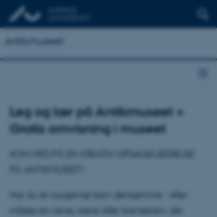
Antikmuseet
Leg og lær på Antikmuseet +
Gratis omvisning i museet
KOM MED PÅ EN KREATIV OPDAGELSESREJSE
PÅ ANTIKMUSEET!
Har du et nysgerrigt barn derhjemme - eller
måske en nevø, niece eller barnebarn, der