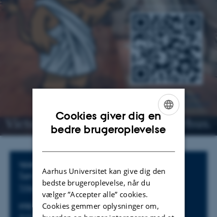
Cookies giver dig en
ENGLISH
bedre brugeroplevelse
DANISH
Oplysninger om arrangementet
TIDSPUNKT
Aarhus Universitet kan give dig den
Søndag 13. april 2025,
kl. 12:00 - 16:00
bedste brugeroplevelse, når du
Tilføj til kalender
vælger ”Accepter alle” cookies.
Cookies gemmer oplysninger om,
STED
ARRANGØR
Antikmuseet
Antikmuseet