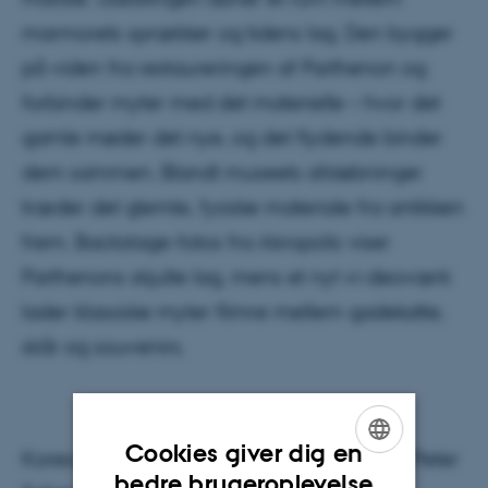
marmorets sprækker og tidens lag. Den bygger
på viden fra restaureringen af Parthenon og
forbinder myter med det materielle – hvor det
gamle møder det nye, og det flydende binder
dem sammen. Blandt museets afstøbninger
træder det glemte, fysiske materiale fra antikken
frem. Backstage-fotos fra Akropolis viser
Parthenons skjulte lag, mens et nyt vi-deoværk
lader klassiske myter flimre mellem gadekatte,
skår og souvenirs.
Cookies giver dig en
Koreograf og kunstner Misty Superdeluxe (Peter
ENGLISH
bedre brugeroplevelse