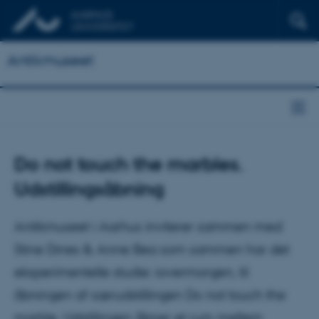
Antikmuseet
Do not touch the marbles.
Udstillingsåbning
Antikmuseet i Aarhus inviterer sammen med
Stine Dines & Anne Bea som sammen har det
eksperimentelle studie: iovermorgen, til
åbningen af særudstillingen Do not touch the
marble. Udstillingen åbner et rum mellem