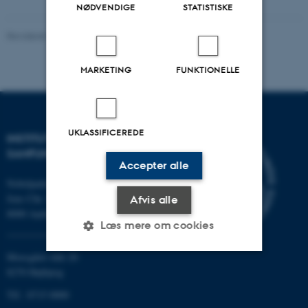
NØDVENDIGE
STATISTISKE
Revideret 20.10.2025
-
Vinnie Nørskov
MARKETING
FUNKTIONELLE
UKLASSIFICEREDE
INSTITUT FOR KULTUR OG
SAMFUND
Accepter alle
Nobelparken
Jens Chr. Skous vej 7
Afvis alle
8000 Aarhus C
Læs mere om cookies
Moesgård Allé 20
8270 Højbjerg
Nødvendige
Statistiske
Marketing
Tlf.: 8715 0000
Funktionelle
Uklassificerede