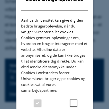
Scherrebeck) bidrager med et værk, der
DANISH
udspringer af forskningsprojektet Chimeric
Masquerade – the self is not singular. Værket er
Aarhus Universitet kan give dig den
et koreografisk objekt i konstant forvandling – et
bedste brugeroplevelse, når du
vælger ”Accepter alle” cookies.
hybrid-værk mellem forfald og tilblivelse, hvor
Cookies gemmer oplysninger om,
identitet og singularitet undersøges gennem
hvordan en bruger interagerer med et
skiftende former og mulige eksistensrum
website. Alle dine data er
anonymiseret, og de kan ikke bruges
til at identificere dig direkte. Du kan
Oplysninger om arrangementet
TIDSPUNKT
altid ændre dit samtykke under
Fredag 5. september 2025,
Cookies i webstedets footer.
kl. 15:00 - 18:00
Universitetet bruger egne cookies og
Tilføj til kalender
cookies sat af vores
samarbejdspartnere.
Hjemmeside