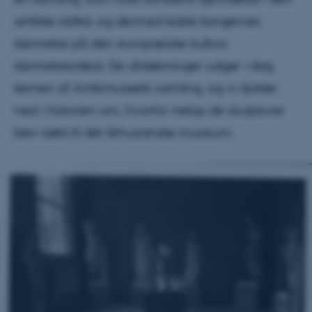
antikke oldtid, og dermed koble borgernes
dannelse på den europæiske kulturs
dannelsesideal. De afstøbninger udgør i dag
kernen af Antikmuseets samling, og vi dykker
ned i historien om, hvorfor netop de skulpturer
blev købt til det århusianske museum.