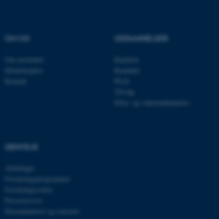
Navn
Udbyder / Domæne
be_typo_user
TYPO3 Association
OM OS
UDDANNELSER
.au.dk
Om instituttet
Bachelor
Medarbejdere
Kandidat
fe_typo_user
Kontakt
Ph.D.
Typo3 Association
.au.dk
Tilvalg
Efter- og videreuddannelse
GENVEJE
Afdelinger
Forskningsprogrammer
Forskningscentre
Presseservice
Eksaminatorer og censorer
ASP.NET_SessionId
Microsoft Corporation