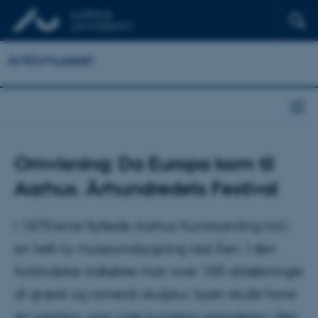
Antikmuseet
Omvisning: Da Europa kom til
Aarhus. Århundredets Festival
I 1870’erne flyttede Aarhus Kunstsamling ind i
en helt ny museumsbygning ved Åen. I den
forbindelse indkøbte man over 100 afstøbninger
af græsk og romersk skulptur: byen skulle have
en samling, som viste kunstens oprindelse i den