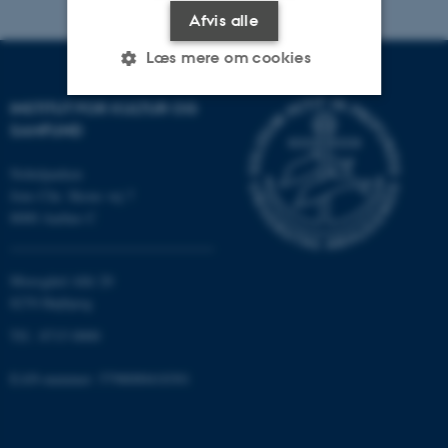
Afvis alle
Læs mere om cookies
INSTITUT FOR KULTUR OG
SAMFUND
Nødvendige
Statistiske
Marketing
Funktionelle
Uklassificerede
Nobelparken
Jens Chr. Skous vej 7
8000 Aarhus C
Nødvendige cookies hjælper
med at gøre hjemmesiden
Moesgård Allé 20
brugbar ved at aktivere nogle
8270 Højbjerg
grundlæggende funktioner
Tlf.: 8715 0000
som navigation mm.
Hjemmesiden kan ikke
EAN-nummer: 5798000418301
fungerer uden disse cookies.