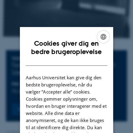
Cookies giver dig en
ENGLISH
bedre brugeroplevelse
Oplysninger om arrangementet
TIDSPUNKT
DANISH
Torsdag 13. marts 2025,
kl. 16:30 - 18:00
Tilføj til kalender
Aarhus Universitet kan give dig den
bedste brugeroplevelse, når du
PRIS
Hjemmeside
75 DKK
vælger ”Accepter alle” cookies.
Cookies gemmer oplysninger om,
hvordan en bruger interagerer med et
Tilmeld
website. Alle dine data er
anonymiseret, og de kan ikke bruges
til at identificere dig direkte. Du kan
Af
Vinni Nørskov