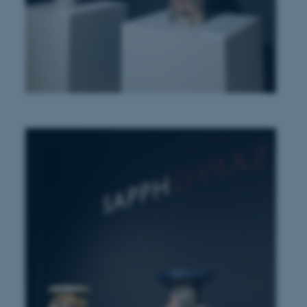
at understøtte
vilket sikrer, at
er bliver dirigeret til
er browsersession.
dFusion-applikationer.
 CFID hjælper denne
dentificere en klientenhed
t muligt for webstedet at
nsvariabler. Hvordan
kke for webstedet. CFTOKEN
l til identifikation af
f løsning af
 fra OneTrust. Den
ategorierne af cookies,
og om besøgende har
ge samtykke til brugen af
det muligt for
re, at cookies i hver
gerens browser, når der
okien har en normal
lbagevendende besøgende på
cer husket. Den
nger, der kan identificere
af websteder, der køres på
tformen. Det bruges til
for at sikre, at