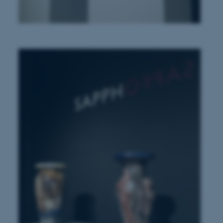
 vores CMS-udbyder,
identificere en backend-
bruger er logget ind i
rbundet med Typo3-
emet. Det bruges generelt
ntifikator for at gøre det
præferencer, men i mange
 ikke nødvendigt, da det
lt af platformen, skønt
webstedsadministratorer. I
dstillet til at blive
en browsersession. Det
entifikator i stedet for
ose platform session
emmesider, som er skrevet
gi. Den bruges af serveren
onym brugersession.
session cookie, brugt af
Bruges normalt til at
ugersession af serveren.