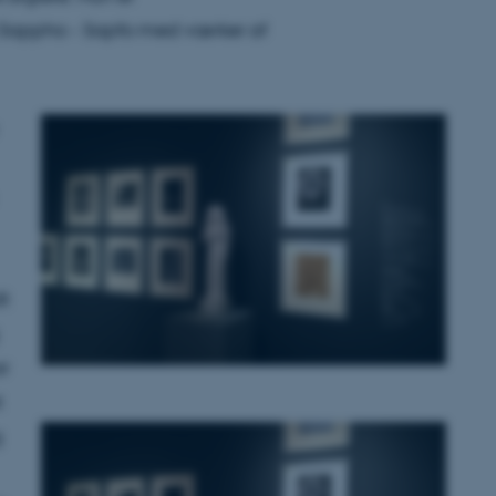
g Sappho - Sapfo med værker af
t
ar
t
g