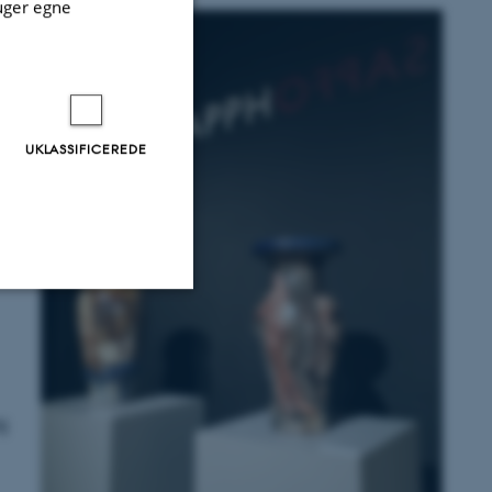
uger egne
:
t
UKLASSIFICEREDE
Uklassificerede
g
ere nogle
rer uden disse