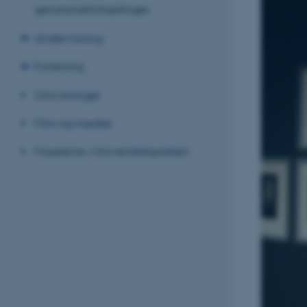
genstandsfortællinger
Undervisning
Forskning
Omvisninger
Film og medier
Museerne i Universitetsparken