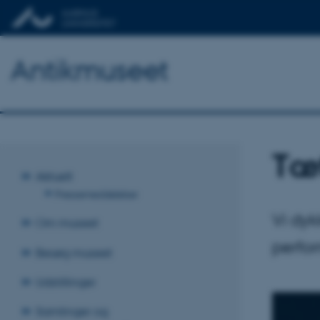
Antikmuseet
Tæ
Aktuelt
Pressemeddelelser
Vi dyk
Om museet
perfo
Besøg museet
Udstillinger
Samlinger og