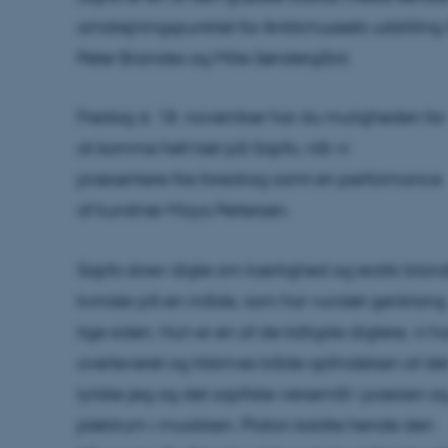
omdrejningspunktet for Antikmuseets udstillin
Peter Brandes og Mille Søndergård.
Fredag d. 18. november har du muligheden for
at komme helt tæt på Sapfo, når vi
præsentere fire foredrag samt en performance
af kunstner Maya Peitersen.
Sapfo skrev digte om kærlighed og erotik bland
kvinder på en måde, som har vundet genklang
lige siden. Hun er en af de tidligste digtere, vi h
overleveret og tilskrives både opfindelsen af de
lyriske jeg og det sapfiske versemål i poesien o
plektrum i musikken. Platon kaldte hende den