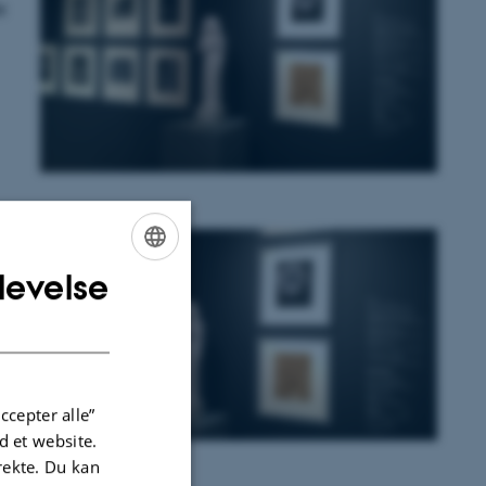
e
levelse
ENGLISH
DANISH
ccepter alle”
 et website.
irekte. Du kan