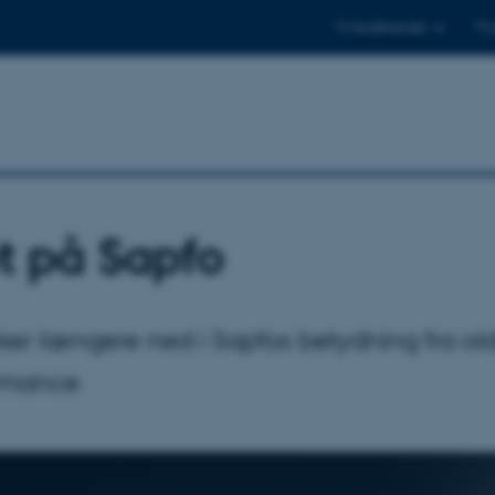
Til studerende
Til
t på Sapfo
ker længere ned i Sapfos betydning fra ol
rmance