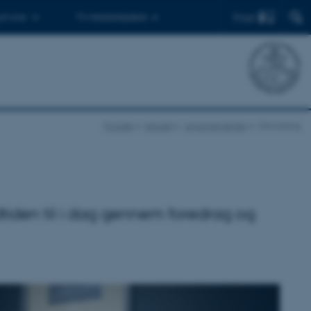
Find
 ph.d.er
Til medarbejdere
Forside
Aktuelt
Arrangementer
Omvisning
dtiden til i dag gennem foredrag og