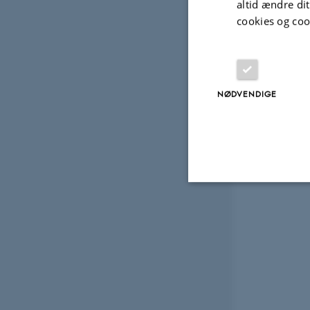
altid ændre di
cookies og coo
NØDVENDIGE
Nødvendige
Nødvendige cooki
grundlæggende fu
cookies.