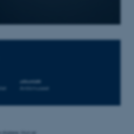
ARRANGØR
tet
Antikmuseet
 digtere. Hun er