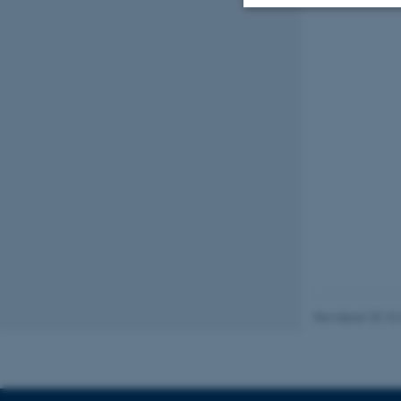
Nødvendige
Nødvendige cooki
grundlæggende fu
cookies.
Navn
be_typo_user
Revideret 20.10
fe_typo_user