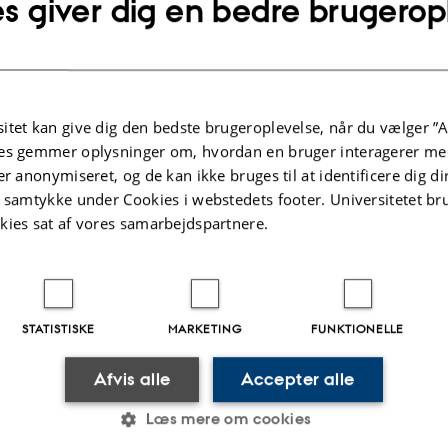
s giver dig en bedre brugerop
itet kan give dig den bedste brugeroplevelse, når du vælger ”A
es gemmer oplysninger om, hvordan en bruger interagerer med
er anonymiseret, og de kan ikke bruges til at identificere dig d
lysninger om arrangementet
UNKT
t samtykke under Cookies i webstedets footer. Universitetet br
dag 7. september 2025,
kl. 14:00 - 15:00
kies sat af vores samarbejdspartnere.
j til kalender
STATISTISKE
MARKETING
FUNKTIONELLE
Af
Vinni Nørskov
Kom med på en omvisning i Antikmuseet, hvor vi
Afvis alle
Accepter alle
og undersøger, hvad den kan fortælle os om den
Læs mere om cookies
Forsker Christina Videbech fører os gennem ken