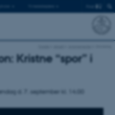
Find
 ph.d.er
Til medarbejdere
Forside
Aktuelt
Arrangementer
Omvisning
n: Kristne “spor” i
øndag d. 7. september kl. 14.00