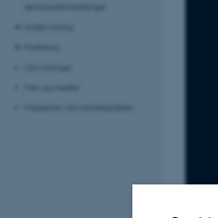
genstandsfortællinger
Undervisning
Forskning
Omvisninger
Film og medier
Museerne i Universitetsparken