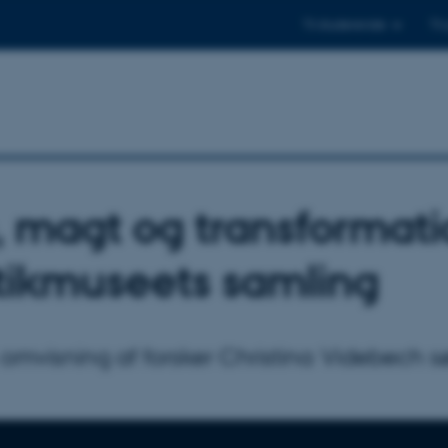
Til studerende
Til
, magt og transformatio
tikmuseets samling
 omvisning af forsker Christina Videbech s