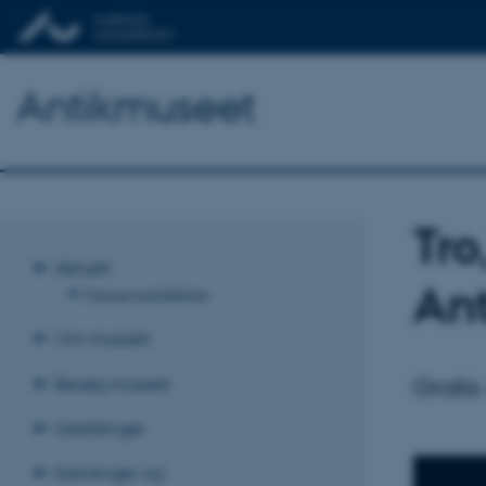
Antikmuseet
Tro
Aktuelt
An
Pressemeddelelser
Om museet
Gratis
Besøg museet
Udstillinger
Samlinger og