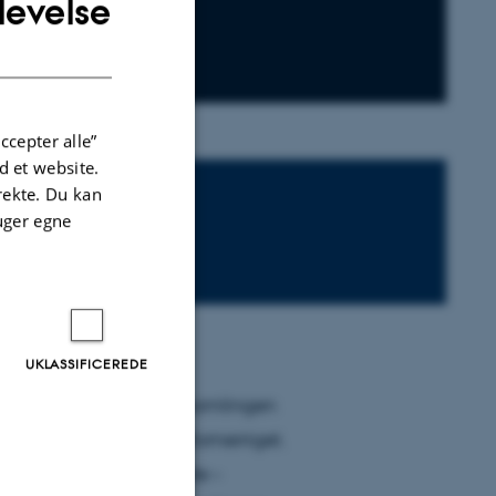
levelse
ENGLISH
DANISH
ccepter alle”
 et website.
irekte. Du kan
uger egne
UKLASSIFICEREDE
 tager et nyt blik på samlingen
 tidlige kristendom i Romerriget.
dte – og måske oversete –