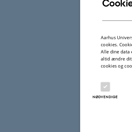
Cookie
Aarhus Univers
cookies. Cooki
Alle dine data 
Op
TIDSP
altid ændre di
Søn
cookies og coo
Tilfø
NØDVENDIGE