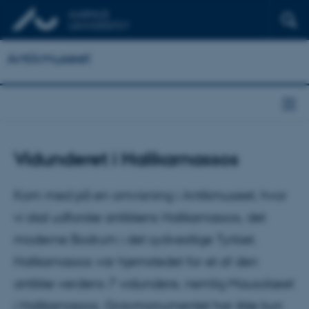
Antikmuseet
Vidunderet i Halikarnassos
Kom med på en omvisning i Antikmuseet, hvor
vi skal udforske antikkens Halikarnassos, det
moderne Bodrum i det sydvestlige Tyrkiet.
Halikarnassos var hjemstedet for et af den
antikke verdens 7 vidundere, nemlig Mausolæet
i Halikarnassos. Gravmonumentet har ikke kun