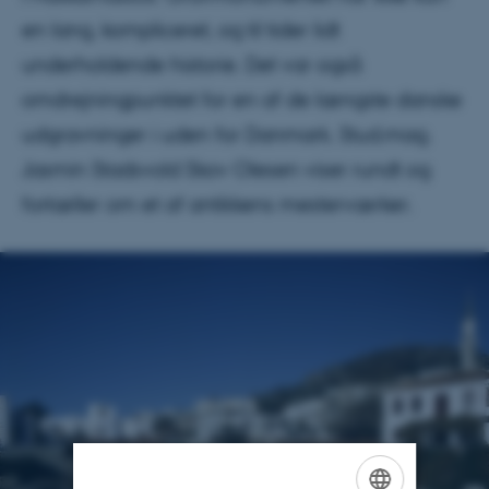
en lang, kompliceret, og til tider lidt
underholdende historie. Det var også
omdrejningpunktet for en af de længste danske
udgravninger i uden for Danmark. Stud.mag.
Jasmin Stadsvold Skov Olesen viser rundt og
fortæller om et af antikkens mesterværker.