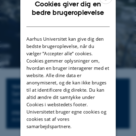
Cookies giver dig en
ENGLISH
bedre brugeroplevelse
DANISH
Aarhus Universitet kan give dig den
bedste brugeroplevelse, når du
vælger ”Accepter alle” cookies.
Cookies gemmer oplysninger om,
hvordan en bruger interagerer med et
website. Alle dine data er
anonymiseret, og de kan ikke bruges
Oplysninger om arrangementet
TIDSPUNKT
til at identificere dig direkte. Du kan
Søndag 15. juni 2025,
kl. 14:00 - 15:00
altid ændre dit samtykke under
Tilføj til kalender
Cookies i webstedets footer.
Universitetet bruger egne cookies og
STED
cookies sat af vores
Antikmuseet
samarbejdspartnere.