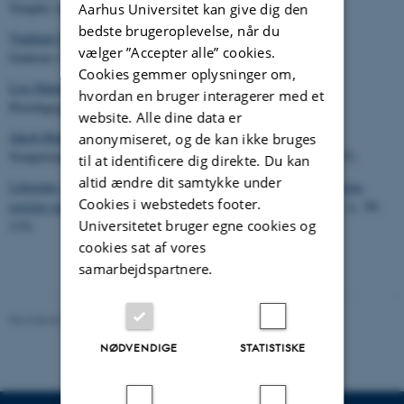
Templer ved Sortehavet (s. 29-51)
Aarhus Universitet kan give dig den
bedste brugeroplevelse, når du
Vladimir F. Stolba
vælger ”Accepter alle” cookies.
Guderne i Chersones: Parthenos og Herakles (s. 53-64)
Cookies gemmer oplysninger om,
Lise Hannestad
hvordan en bruger interagerer med et
Hverdagsguder. Græske terrakotter ved Sortehavet (s. 65-74)
website. Alle dine data er
Jakob Munk Højte
anonymiseret, og de kan ikke bruges
Tempelstater i Pontos: Komana Pontike, Zela og Ameria (s. 75-97)
til at identificere dig direkte. Du kan
altid ændre dit samtykke under
Litteratur, transskription, forfatterne, register over geografiske navne,
Cookies i webstedets footer.
register over person- og gudenavne, register over skriftlige kilder
(s. 98-
Universitetet bruger egne cookies og
115)
cookies sat af vores
samarbejdspartnere.
Revideret 20.10.2025
-
Jakob Munk Højte
NØDVENDIGE
STATISTISKE