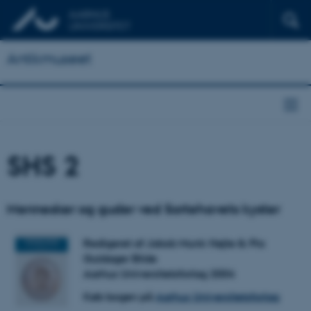
Antikmuseet
SHS 2
Mennesker og guder ved Sortehavets kyster
Redigeret af Jakob Munk Højte & Pia
Guldager Bilde
Aarhus Universitetsforlag 2004
Køb bogen på
Aarhus Universitetsforlag