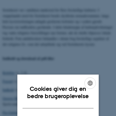
Sortehavet var i antikken mødested for flere forskellige kulturer. I
steppelandet nord for Sortehavet boede skythiske nomadestammer, langs
hele kyststrækningen anlagde grækerne kolonier og i sydøst gjorde
Persien sin indflydelse gældende. I dette kludetæppe af kulturpåvirkninger
tog vante religiøse forestillinger nye former, når de skulle tilpasses lokale
forhold. Fem antikforskere behandler i denne bog forskellige aspekter af
det religiøse liv, som det udspillede sig ved Sortehavets kyster.
Indhold og download af pdf-filer
Kolofon
(s. 1-4)
Forord
(s. 5-8)
Cookies giver dig en
Indhold
(s. 9)
ENGLISH
bedre brugeroplevelse
George Hinge
DANISH
Sjælevandring Skythien tur-retur (s. 11-27)
Pia Guldager Bilde