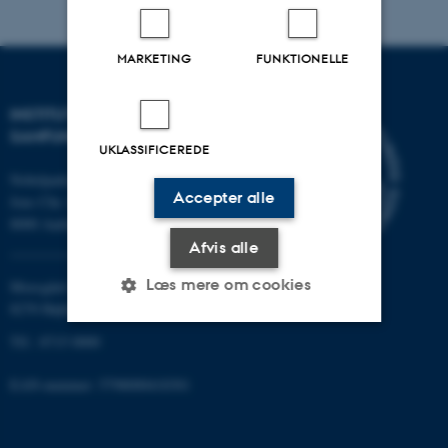
MARKETING
FUNKTIONELLE
INSTITUT FOR KULTUR OG
SAMFUND
UKLASSIFICEREDE
Nobelparken
Accepter alle
Jens Chr. Skous vej 7
8000 Aarhus C
Afvis alle
Læs mere om cookies
Moesgård Allé 20
8270 Højbjerg
Tlf.: 8715 0000
Nødvendige
Statistiske
Marketing
EAN-nummer: 5798000418301
Funktionelle
Uklassificerede