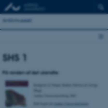
Antikmuseet
SHS 1
På randen af det ukendte
Redigeret af Tønnes Bekker-Nielsen & George
Hinge
Aarhus Universitetsforlag 2003
Køb bogen på
Aarhus Universitetsforlag