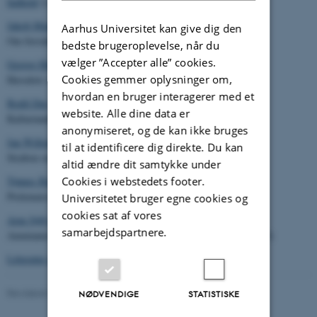
Indhold
(s. 9)
Jakob Munk Højte
Aarhus Universitet kan give dig den
Om forsidebilledet (s. 11-12)
bedste brugeroplevelse, når du
vælger ”Accepter alle” cookies.
George Hinge
Cookies gemmer oplysninger om,
Herodots skythiske nomader (s. 13-33)
hvordan en bruger interagerer med et
Bodil Due
website. Alle dine data er
Kulturmødet mellem græker og barbar hos Xenofon (s. 35-42)
anonymiseret, og de kan ikke bruges
Jan Willem Drijvers
til at identificere dig direkte. Du kan
Strabon om Sortehavet (s. 43-54)
altid ændre dit samtykke under
Cookies i webstedets footer.
Tønnes Bekker-Nielsen
Ptolemaios fra Alexandria og hans samtidige (s. 55-66)
Universitetet bruger egne cookies og
cookies sat af vores
Arne Søby Christensen
samarbejdspartnere.
Ammianus Marcellinus' beretning om Sortehavsegnene (s. 67-83)
Litteratur etc.
(s. 85-96)
Revideret 27.10.2025
-
Jakob Munk Højte
NØDVENDIGE
STATISTISKE