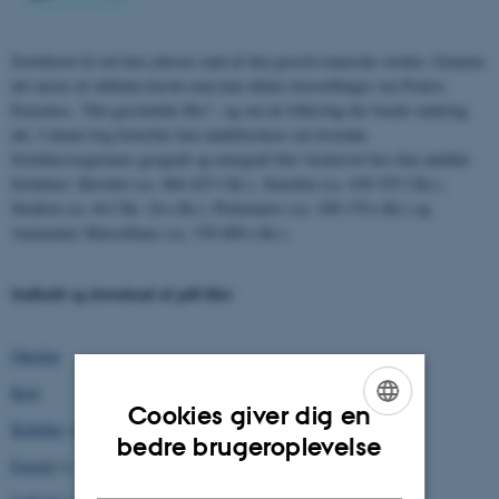
Sortehavet lå ved den yderste rand af den græsk-romerske verden. Gennem
det meste af oldtiden havde man kun uklare forestillinger om Pontos
Euxeinos, "Det gæstmilde Hav", og om de folkeslag der boede omkring
det. I denne bog fortæller fem antikforskere om hvordan
Sortehavsregionens geografi og etnografi blev beskrevet hos fem antikke
forfattere: Herodot (ca. 484-425 f.Kr.), Xenofon (ca. 430-355 f.Kr.),
Strabon (ca. 64 f.Kr.-24 e.Kr.), Ptolemaios (ca. 100-170 e.Kr.) og
Ammianus Marcellinus (ca. 330-400 e.Kr.).
Indhold og download af pdf-filer
Omslag
Kort
Cookies giver dig en
Kolofon
(s. 1-4)
ENGLISH
bedre brugeroplevelse
Forord
(s. 5-7)
DANISH